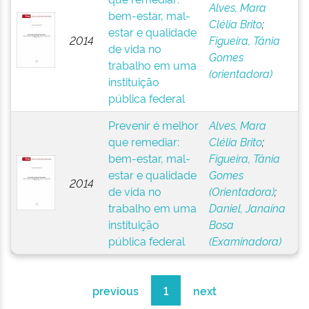
Alves, Mara
bem-estar, mal-
Clélia Brito
;
estar e qualidade
2014
Figueira, Tânia
de vida no
Gomes
trabalho em uma
(orientadora)
instituição
pública federal
Prevenir é melhor
Alves, Mara
que remediar:
Clélia Brito
;
bem-estar, mal-
Figueira, Tânia
estar e qualidade
Gomes
2014
de vida no
(Orientadora)
;
trabalho em uma
Daniel, Janaína
instituição
Bosa
pública federal
(Examinadora)
previous
1
next