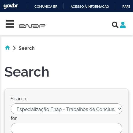
COMUNICA BR
ACESSO À INFORMAÇÃO
PARTI
Skip navigation
IR
PARA
O
CONTEÚDO
Search
Search
Search:
for