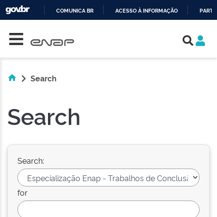
COMUNICA BR
ACESSO À INFORMAÇÃO
PARTI
Skip navigation
IR
PARA
O
CONTEÚDO
Search
Search
Search:
for