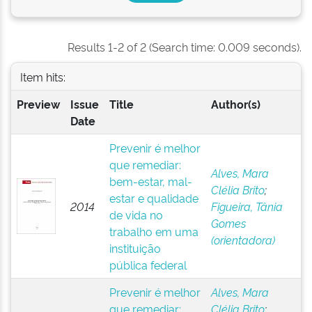
Results 1-2 of 2 (Search time: 0.009 seconds).
Item hits:
Preview
Issue
Title
Author(s)
Date
Prevenir é melhor
que remediar:
Alves, Mara
bem-estar, mal-
Clélia Brito
;
estar e qualidade
2014
Figueira, Tânia
de vida no
Gomes
trabalho em uma
(orientadora)
instituição
pública federal
Prevenir é melhor
Alves, Mara
que remediar:
Clélia Brito
;