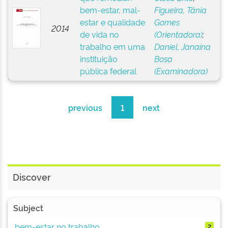
bem-estar, mal-
Figueira, Tânia
estar e qualidade
Gomes
2014
de vida no
(Orientadora)
;
trabalho em uma
Daniel, Janaína
instituição
Bosa
pública federal
(Examinadora)
previous
1
next
Discover
Subject
bem-estar no trabalho
2