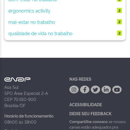
ergonomics activity
2
mal-estar no trabalho
2
qualidade de vida no trabalho
2
NAS REDES
Asa Sul
SPO Área Especial 2-A
CEP 70.610-900
ACESSIBILIDADE
Brasília/DF
DEIXE SEU FEEDBACK
Horário de funcionamento
Compartilhe conosco
se nossos
08h00 às 18h00
canais estão adequados pra