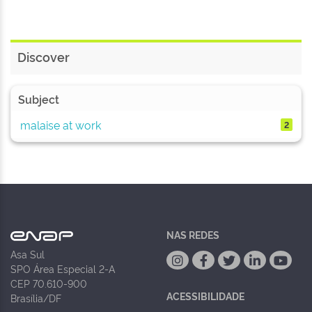
Discover
Subject
malaise at work
2
NAS REDES
Asa Sul
SPO Área Especial 2-A
CEP 70.610-900
ACESSIBILIDADE
Brasília/DF