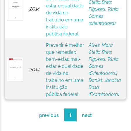
Clélia Brito
;
estar e qualidade
2014
Figueira, Tânia
de vida no
Gomes
trabalho em uma
(orientadora)
instituição
pública federal
Prevenir é melhor
Alves, Mara
que remediar:
Clélia Brito
;
bem-estar, mal-
Figueira, Tânia
estar e qualidade
Gomes
2014
de vida no
(Orientadora)
;
trabalho em uma
Daniel, Janaína
instituição
Bosa
pública federal
(Examinadora)
previous
1
next