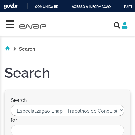
COMUNICA BR
ACESSO À INFORMAÇÃO
PARTI
Skip navigation
IR
PARA
O
CONTEÚDO
Search
Search
Search:
for