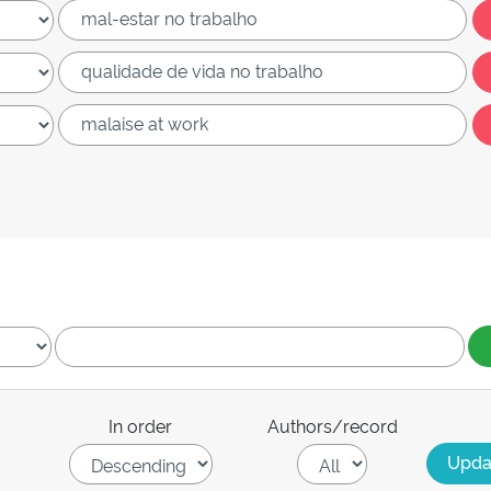
In order
Authors/record