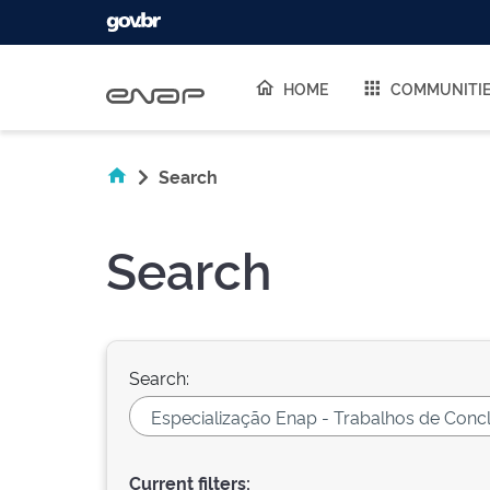
Skip navigation
HOME
COMMUNITI
Search
Search
Search:
Current filters: