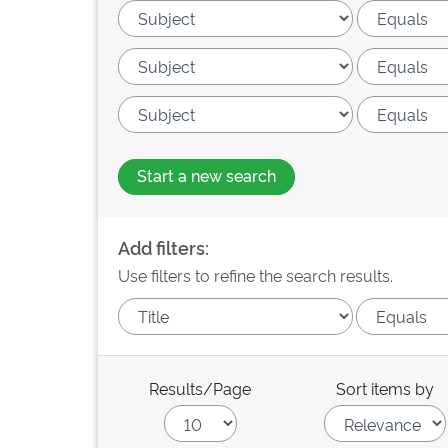
Start a new search
Add filters:
Use filters to refine the search results.
Results/Page
Sort items by