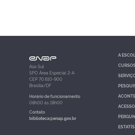
A ESCO
CURSO
Asa Sul
SPO Área Especial 2-A
SERVIÇ
CEP 70.610-900
Brasília/DF
PESQUI
ACONT
Horário de funcionamento
08h00 às 18h00
ACESSO
Contato
PERGUN
biblioteca@enap.gov.br
ESTATÍS