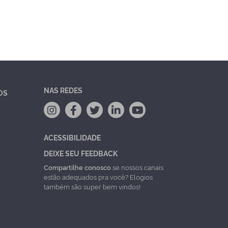
NAS REDES
OS
ACESSIBILIDADE
DEIXE SEU FEEDBACK
Compartilhe conosco
se nossos canais
estão adequados pra você? Elogios
também são super bem vindos!