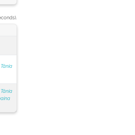
econds).
 Tânia
 Tânia
naína