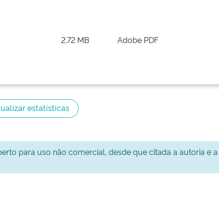
2.72 MB
Adobe PDF
ualizar estatísticas
aberto para uso não comercial, desde que citada a autoria e a