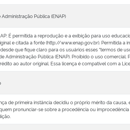
e Administração Pública (ENAP)
P: É permitida a reprodução e a exibição para uso educacio
iginal e citada a fonte (http://www.enap.gov.br). Permitida a
desde que fique claro para os usuários esses “termos de uso”
de Administração Pública (ENAP). Proibido o uso comercial. 
rédito ao autor original. Essa licença é compatível com a L
o
ça de primeira instância decidiu o próprio mérito da causa,
a quem pronunciar-se sobre a procedência ou improcedência
dição.