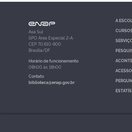
A ESCO
CURSO
Asa Sul
SPO Área Especial 2-A
SERVIÇ
CEP 70.610-900
Brasília/DF
PESQUI
ACONT
Horário de funcionamento
08h00 às 18h00
ACESSO
Contato
PERGUN
biblioteca@enap.gov.br
ESTATÍS