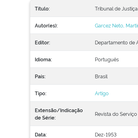
Título:
Tribunal de Justiça
Autor(es):
Garcez Neto, Mart
Editor:
Departamento de A
Idioma:
Português
País:
Brasil
Tipo:
Artigo
Extensão/Indicação
Revista do Serviço P
de Série:
Data:
Dez-1953