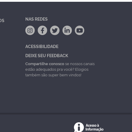
NAS REDES
OS
ACESSIBILIDADE
DEIXE SEU FEEDBACK
Compartilhe conosco
se nossos canais
estão adequados pra você? Elogios
também são super bem vindos!