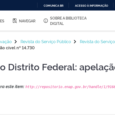
COMUNICA BR
ACESSO À INFORMAÇÃO
IR
SOBRE A BIBLIOTECA
PARA
ES
NAVEGAR
O
DIGITAL
CONTEÚDO
ovação
Revista do Serviço Público
Revista do Serviço
ção cível nº 14.730
o Distrito Federal: apelaçã
ara este item:
http://repositorio.enap.gov.br/handle/1/916