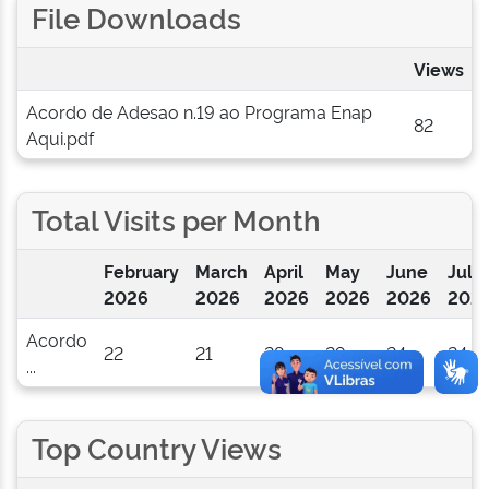
File Downloads
Views
Acordo de Adesao n.19 ao Programa Enap
82
Aqui.pdf
Total Visits per Month
February
March
April
May
June
July
2026
2026
2026
2026
2026
202
Acordo
22
21
28
29
24
24
...
Top Country Views