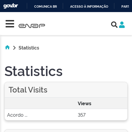
COMUNICA BR
ACESSO À INFORMAÇÃO
PARTI
Skip navigation
IR
PARA
O
CONTEÚDO
Statistics
Statistics
Total Visits
Views
Acordo ...
357