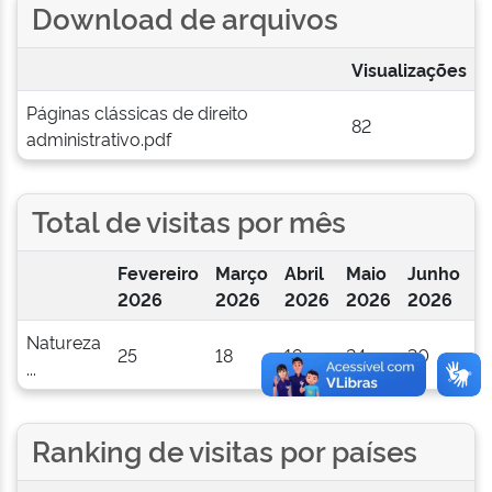
Download de arquivos
Visualizações
Páginas clássicas de direito
82
administrativo.pdf
Total de visitas por mês
Fevereiro
Março
Abril
Maio
Junho
J
2026
2026
2026
2026
2026
2
Natureza
25
18
19
24
30
1
...
Ranking de visitas por países