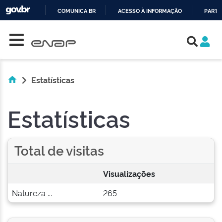
COMUNICA BR
ACESSO À INFORMAÇÃO
PARTI
Skip navigation
IR
PARA
O
CONTEÚDO
Estatísticas
Estatísticas
Total de visitas
Visualizações
Natureza ...
265