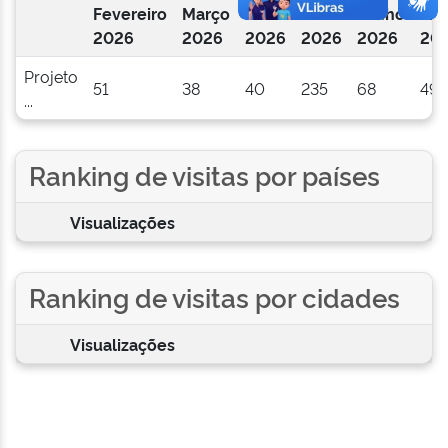
Fevereiro
Março
Abril
Maio
Junho
Jul
2026
2026
2026
2026
2026
20
Projeto
51
38
40
235
68
49
...
Ranking de visitas por países
Visualizações
Ranking de visitas por cidades
Visualizações