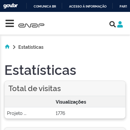
COMUNICA BR
ACESSO À INFORMAÇÃO
PARTI
Skip navigation
IR
PARA
O
CONTEÚDO
Estatísticas
Estatísticas
Total de visitas
Visualizações
Projeto ...
1776