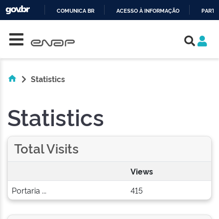
COMUNICA BR
ACESSO À INFORMAÇÃO
PARTI
Skip navigation
IR
PARA
O
CONTEÚDO
Statistics
Statistics
Total Visits
Views
Portaria ...
415