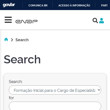
COMUNICA BR
ACESSO À INFORMAÇÃO
PARTI
Skip navigation
IR
PARA
O
CONTEÚDO
Search
Search
Search:
for