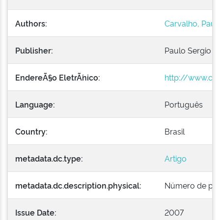
Authors:
Carvalho, Paul
Publisher:
Paulo Sergio d
EndereÃ§o EletrÃ´nico:
http://www.cla
Language:
Português
Country:
Brasil
metadata.dc.type:
Artigo
metadata.dc.description.physical:
Número de pági
Issue Date:
2007