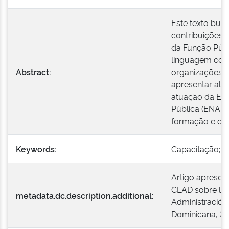
Este texto busc
contribuições 
da Função Púb
linguagem com
Abstract:
organizações f
apresentar alg
atuação da Esc
Pública (ENAP –
formação e cap
Keywords:
Capacitação; E
Artigo apresent
CLAD sobre la 
metadata.dc.description.additional:
Administración
Dominicana, 30 