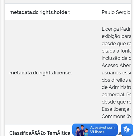
metadata.dc.rights.holder:
Paulo Sergio d
Licença Padrão
exibição para 
desde que respe
citada a fonte 
inclusão da ob
Acesso Aberto,
metadata.dc.rights.license:
usuários esses
dos direitos au
de Administraç
comercial. Perm
desde que respe
Essa licença é
Commons (by-n
ClassificaÃ§Ã£o TemÃ¡tica:
Capacitação Pr