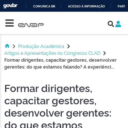
COMUNICA BR
ACESSO À INFORMAÇÃO
PARTI
Skip navigation
IR
PARA
O
CONTEÚDO
Produção Acadêmica
Artigos e Apresentações no Congresso CLAD
Formar dirigentes, capacitar gestores, desenvolver
gerentes: do que estamos falando? A experiênci...
Formar dirigentes,
capacitar gestores,
desenvolver gerentes:
do que estamos