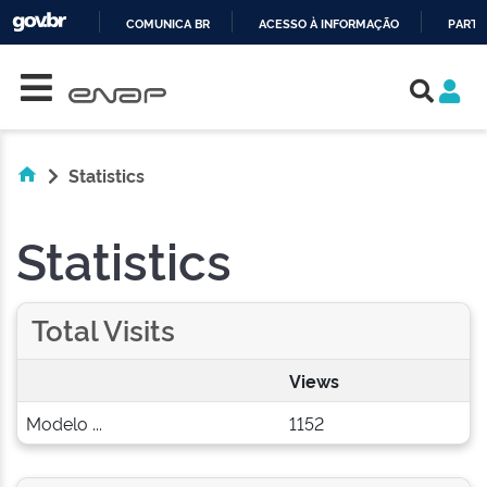
COMUNICA BR
ACESSO À INFORMAÇÃO
PARTI
Skip navigation
IR
PARA
O
CONTEÚDO
Statistics
Statistics
Total Visits
Views
Modelo ...
1152