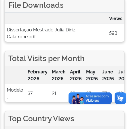
File Downloads
Views
Dissertação Mestrado Julia Diniz
593
Calatrone.pdf
Total Visits per Month
February
March
April
May
June
July
2026
2026
2026
2026
2026
202
Modelo
37
21
29
57
77
18
...
Top Country Views