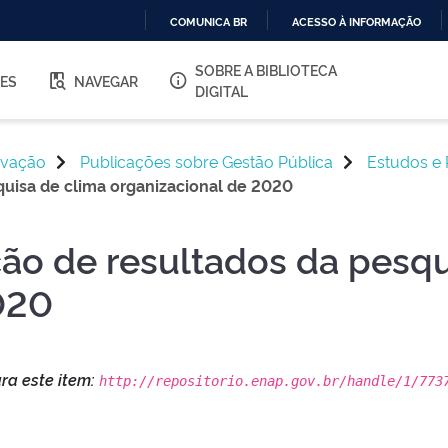
COMUNICA BR
ACESSO À INFORMAÇÃO
IR
SOBRE A BIBLIOTECA
PARA
ES
NAVEGAR
O
DIGITAL
CONTEÚDO
ovação
Publicações sobre Gestão Pública
Estudos e 
quisa de clima organizacional de 2020
ção de resultados da pesqu
020
ara este item:
http://repositorio.enap.gov.br/handle/1/773