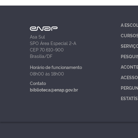
A ESCO
CURSO
Asa Sul
SPO Área Especial 2-A
SERVIÇ
CEP 70.610-900
Brasília/DF
PESQUI
ACONT
Horário de funcionamento
08h00 às 18h00
ACESSO
Contato
PERGUN
biblioteca@enap.gov.br
ESTATÍS