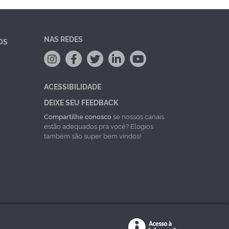
NAS REDES
OS
ACESSIBILIDADE
DEIXE SEU FEEDBACK
Compartilhe conosco
se nossos canais
estão adequados pra você? Elogios
também são super bem vindos!