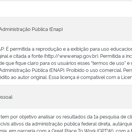
Administração Pública (Enap)
: É permitida a reprodução e a exibição para uso educacion
ginal e citada a fonte (http://www.enap.gov.br). Permitida a 
e que fique claro para os usuários esses “termos de uso” e q
Administração Pública (ENAP). Proibido o uso comercial. Per
édito ao autor original. Essa licença é compatível com a Li
essoal
 tem por objetivo analisar os resultados da 1a pesquisa de c
civis ativos da administração pública federal direta, autárq
mia, em parceria com a Great Place To Work (GPTW), com a 