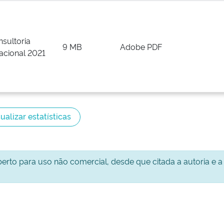
nsultoria
9 MB
Adobe PDF
acional 2021
ualizar estatísticas
aberto para uso não comercial, desde que citada a autoria e a