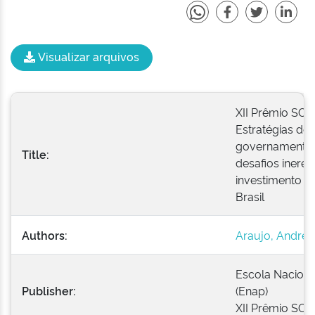
Visualizar arquivos
XII Prêmio SOF 
Estratégias de
governamental:
Title:
desafios inere
investimento p
Brasil
Authors:
Araujo, Andréa
Escola Naciona
Publisher:
(Enap)
XII Prêmio SOF