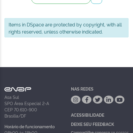
Items in DSpace are protected by copyright, with all
rights reserved, unless otherwise indicated.
NAS REDES
Asa Sul
SPO Área Especial 2-A
CEP 70.610-900
ACESSIBILIDADE
Brasília/DF
DEIXE SEU FEEDBACK
Horário de funcionamento
Compartilhe conosco
se nossos
08h00 às 18h00