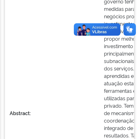
governo tenha
medidas para 
negócios propí
investimentos p
o objetivo do 
propor melhori
investimento pú
principalmente
subnacionais q
dos serviços. 
aprendidas em c
atuação estata
ferramentas e 
utilizadas para
privado. Tem-s
Abstract:
de mecanismos
coordenação f
integrado de 
resultados. T