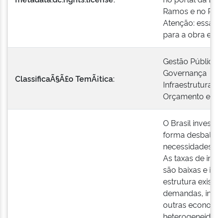
Ramos e no Rep
Atenção: essa 
para a obra em 
Gestão Pública
Governança
ClassificaÃ§Ã£o TemÃ¡tica:
Infraestrutura
Orçamento e F
O Brasil invest
forma desbala
necessidades s
As taxas de in
são baixas e in
estrutura exist
demandas, inc
outras econom
heterogeneidad