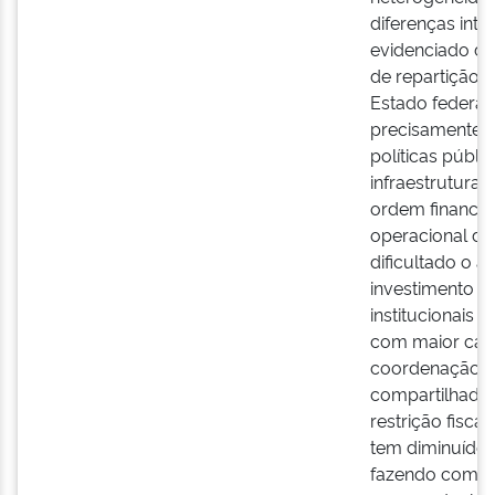
diferenças inter
evidenciado de
de repartição 
Estado federado
precisamente 
políticas públi
infraestrutura,
ordem financeir
operacional do
dificultado o 
investimento pú
institucionais 
com maior cap
coordenação fe
compartilhado 
restrição fisca
tem diminuído 
fazendo com qu