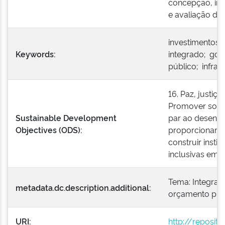
concepção, im
e avaliação d
investimentos 
Keywords:
integrado; gov
público; infrae
16. Paz, justiça
Promover socie
Sustainable Development
par ao desenvo
Objectives (ODS):
proporcionar o
construir insti
inclusivas em t
Tema: Integraç
metadata.dc.description.additional:
orçamento púb
URI:
http://reposit