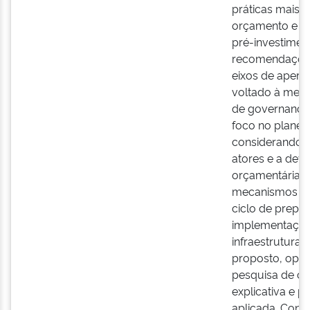
práticas mais 
orçamento e d
pré-investimen
recomendações
eixos de aperf
voltado à melho
de governança 
foco no planeja
considerando a
atores e a dev
orçamentária; e
mecanismos pa
ciclo de prepa
implementação 
infraestrutura.
proposto, opt
pesquisa de car
explicativa e p
aplicada. Cons