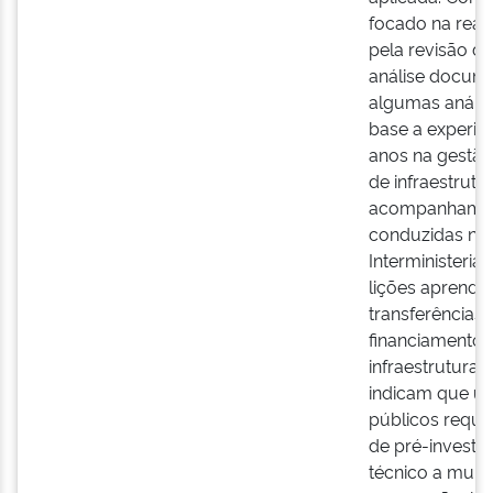
focado na reali
pela revisão da
análise docum
algumas anális
base a experiên
anos na gestão 
de infraestrut
acompanhament
conduzidas no
Interministerial
lições aprendi
transferências
financiamento
infraestrutura 
indicam que um
públicos reque
de pré-investim
técnico a muni