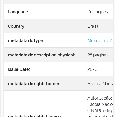
Language:
Português
Country:
Brasil
metadata.dc.type:
Monografia/T
metadata.dc.description.physical:
28 páginas
Issue Date:
2023
metadata.dc.rights.holder:
Andréa Naritza
Autorização: O
Escola Naciona
(ENAP) a dispon
metadata.dc.rights.license:
no portal da EN