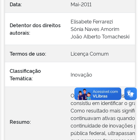
Data:
Mai-2011
Elisabete Ferrarezi
Detentor dos direitos
Sônia Naves Amorim
autorais:
João Alberto Tomacheski
Termos de uso:
Licença Comum
Classificação
Inovação
Temática:
O propósito da pesquisa que 
consistiu em identificar o g
Como resultado mais significa
continuavam ativas quando da 
Resumo:
continuidade de inovações po
pública federal, ultrapassando