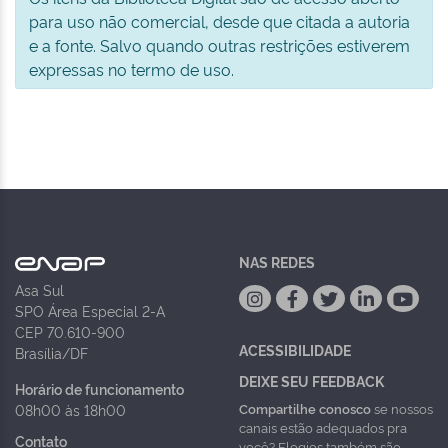
para uso não comercial, desde que citada a autoria
e a fonte. Salvo quando outras restrições estiverem
expressas no termo de uso.
NAS REDES
Asa Sul
SPO Área Especial 2-A
CEP 70.610-900
ACESSIBILIDADE
Brasília/DF
DEIXE SEU FEEDBACK
Horário de funcionamento
Compartilhe conosco
se nossos
08h00 às 18h00
canais estão adequados pra
Contato
você? Elogios também são