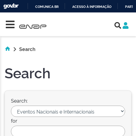
COMUNICA BR
ACESSO À INFORMAÇÃO
PARTI
Skip navigation
IR
PARA
O
CONTEÚDO
Search
Search
Search:
for