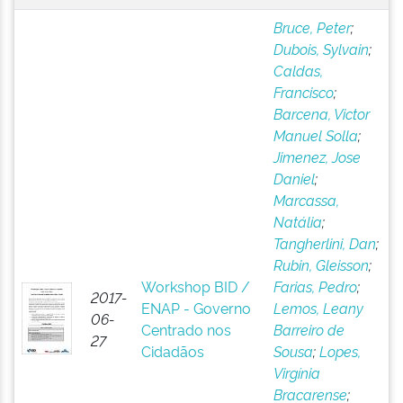
Bruce, Peter
;
Dubois, Sylvain
;
Caldas,
Francisco
;
Barcena, Victor
Manuel Solla
;
Jimenez, Jose
Daniel
;
Marcassa,
Natália
;
Tangherlini, Dan
;
Rubin, Gleisson
;
Workshop BID /
Farias, Pedro
;
2017-
ENAP - Governo
Lemos, Leany
06-
Centrado nos
Barreiro de
27
Cidadãos
Sousa
;
Lopes,
Virgínia
Bracarense
;