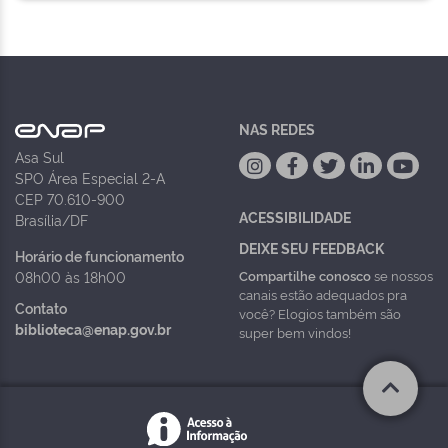
NAS REDES
Asa Sul
SPO Área Especial 2-A
CEP 70.610-900
ACESSIBILIDADE
Brasília/DF
DEIXE SEU FEEDBACK
Horário de funcionamento
Compartilhe conosco
se nossos
08h00 às 18h00
canais estão adequados pra
Contato
você? Elogios também são
biblioteca@enap.gov.br
super bem vindos!