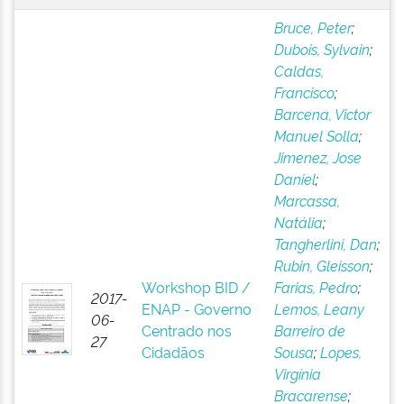
Bruce, Peter
;
Dubois, Sylvain
;
Caldas,
Francisco
;
Barcena, Victor
Manuel Solla
;
Jimenez, Jose
Daniel
;
Marcassa,
Natália
;
Tangherlini, Dan
;
Rubin, Gleisson
;
Workshop BID /
Farias, Pedro
;
2017-
ENAP - Governo
Lemos, Leany
06-
Centrado nos
Barreiro de
27
Cidadãos
Sousa
;
Lopes,
Virgínia
Bracarense
;