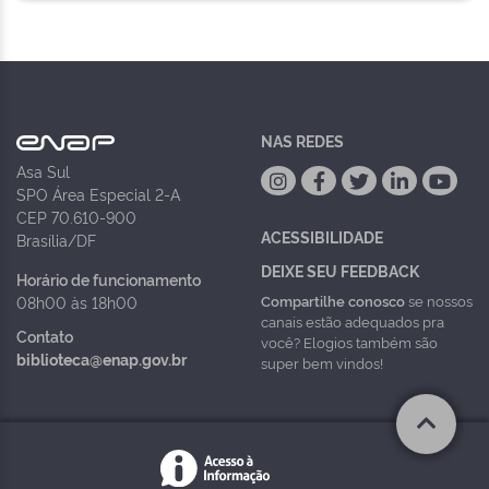
NAS REDES
Asa Sul
SPO Área Especial 2-A
CEP 70.610-900
ACESSIBILIDADE
Brasília/DF
DEIXE SEU FEEDBACK
Horário de funcionamento
Compartilhe conosco
se nossos
08h00 às 18h00
canais estão adequados pra
Contato
você? Elogios também são
biblioteca@enap.gov.br
super bem vindos!