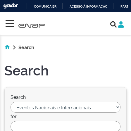
COMUNICA BR
ACESSO À INFORMAÇÃO
PARTI
Skip navigation
IR
PARA
O
CONTEÚDO
Search
Search
Search:
for