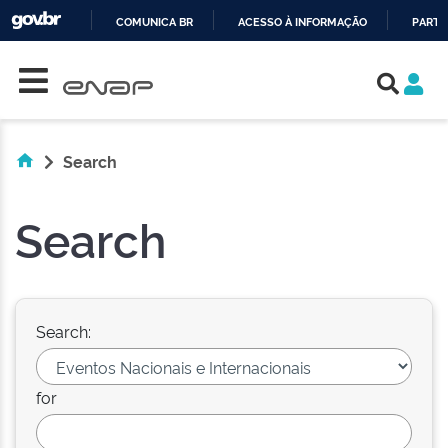
COMUNICA BR
ACESSO À INFORMAÇÃO
PARTI
Skip navigation
IR
PARA
O
CONTEÚDO
Search
Search
Search:
for