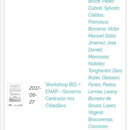
Bruce, Peter
;
Dubois, Sylvain
;
Caldas,
Francisco
;
Barcena, Victor
Manuel Solla
;
Jimenez, Jose
Daniel
;
Marcassa,
Natália
;
Tangherlini, Dan
;
Rubin, Gleisson
;
Workshop BID /
Farias, Pedro
;
2017-
ENAP - Governo
Lemos, Leany
06-
Centrado nos
Barreiro de
27
Cidadãos
Sousa
;
Lopes,
Virgínia
Bracarense
;
Corcoran,