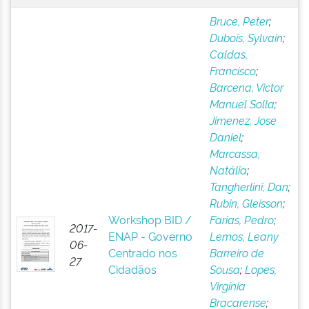
Bruce, Peter
;
Dubois, Sylvain
;
Caldas,
Francisco
;
Barcena, Victor
Manuel Solla
;
Jimenez, Jose
Daniel
;
Marcassa,
Natália
;
Tangherlini, Dan
;
Rubin, Gleisson
;
Workshop BID /
Farias, Pedro
;
2017-
ENAP - Governo
Lemos, Leany
06-
Centrado nos
Barreiro de
27
Cidadãos
Sousa
;
Lopes,
Virgínia
Bracarense
;