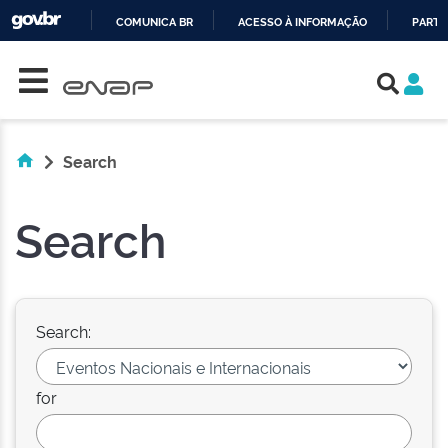
COMUNICA BR
ACESSO À INFORMAÇÃO
PARTI
Skip navigation
IR
PARA
O
CONTEÚDO
Search
Search
Search:
for