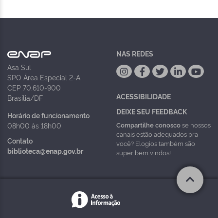
NAS REDES
Asa Sul
SPO Área Especial 2-A
CEP 70.610-900
ACESSIBILIDADE
Brasília/DF
DEIXE SEU FEEDBACK
Horário de funcionamento
Compartilhe conosco
se nossos
08h00 às 18h00
canais estão adequados pra
Contato
você? Elogios também são
biblioteca@enap.gov.br
super bem vindos!