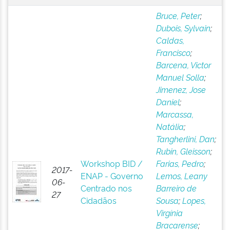
Bruce, Peter
;
Dubois, Sylvain
;
Caldas,
Francisco
;
Barcena, Victor
Manuel Solla
;
Jimenez, Jose
Daniel
;
Marcassa,
Natália
;
Tangherlini, Dan
;
Rubin, Gleisson
;
Workshop BID /
Farias, Pedro
;
2017-
ENAP - Governo
Lemos, Leany
06-
Centrado nos
Barreiro de
27
Cidadãos
Sousa
;
Lopes,
Virgínia
Bracarense
;