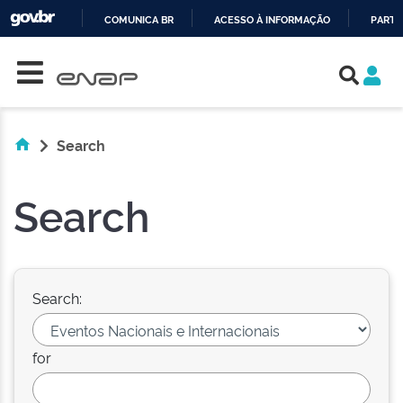
COMUNICA BR
ACESSO À INFORMAÇÃO
PARTI
Skip navigation
IR
PARA
O
CONTEÚDO
Search
Search
Search:
for