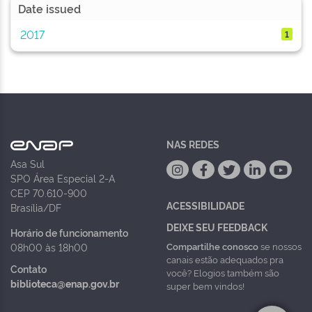
Date issued
2017
1
NAS REDES
Asa Sul
SPO Área Especial 2-A
CEP 70.610-900
ACESSIBILIDADE
Brasília/DF
DEIXE SEU FEEDBACK
Horário de funcionamento
Compartilhe conosco
se nossos
08h00 às 18h00
canais estão adequados pra
Contato
você? Elogios também são
biblioteca@enap.gov.br
super bem vindos!