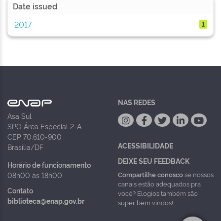
Date issued
2017
1
NAS REDES
Asa Sul
SPO Área Especial 2-A
CEP 70.610-900
ACESSIBILIDADE
Brasília/DF
DEIXE SEU FEEDBACK
Horário de funcionamento
Compartilhe conosco
se nossos
08h00 às 18h00
canais estão adequados pra
Contato
você? Elogios também são
biblioteca@enap.gov.br
super bem vindos!