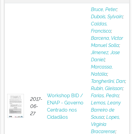
Bruce, Peter
;
Dubois, Sylvain
;
Caldas,
Francisco
;
Barcena, Victor
Manuel Solla
;
Jimenez, Jose
Daniel
;
Marcassa,
Natália
;
Tangherlini, Dan
;
Rubin, Gleisson
;
Workshop BID /
Farias, Pedro
;
2017-
ENAP - Governo
Lemos, Leany
06-
Centrado nos
Barreiro de
27
Cidadãos
Sousa
;
Lopes,
Virgínia
Bracarense
;