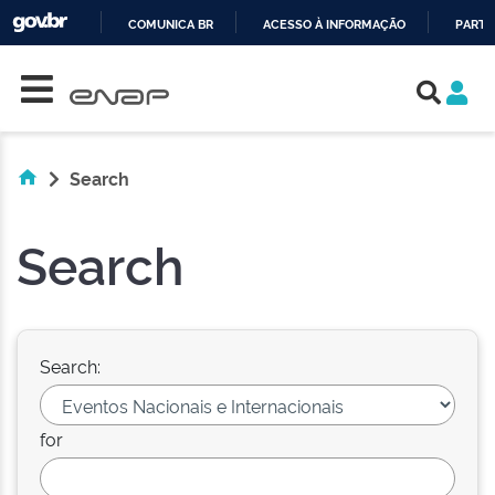
COMUNICA BR
ACESSO À INFORMAÇÃO
PARTI
Skip navigation
IR
PARA
O
CONTEÚDO
Search
Search
Search:
for