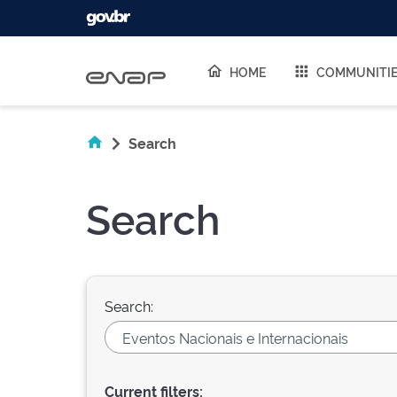
Skip navigation
HOME
COMMUNITI
Search
Search
Search:
Current filters: