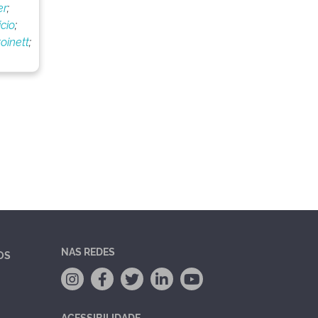
er
;
cio
;
oinett
;
NAS REDES
OS
ACESSIBILIDADE