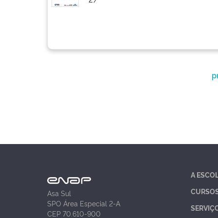
p
A ESCO
CURSO
Asa Sul
SPO Área Especial 2-A
SERVIÇ
CEP 70.610-900