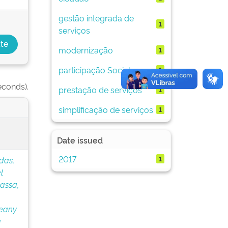
gestão integrada de
1
serviços
modernização
1
participação Social
1
econds).
prestação de serviços
1
simplificação de serviços
1
Date issued
2017
1
das,
l
assa,
eany
a