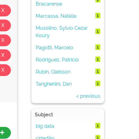
Bracarense
Marcassa, Natália
1
Musolino, Sylvio Cezar
1
Koury
Pagotti, Marcelo
1
Rodriguez, Patricio
1
Rubin, Gleisson
1
Tangherlini, Dan
1
< previous
Subject
big data
1
cidadão
1