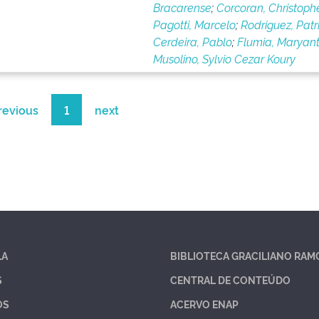
Bracarense
;
Corcoran, Christoph
Pagotti, Marcelo
;
Rodriguez, Patri
Cerdeira, Pablo
;
Flumia, Maryant
Musolino, Sylvio Cezar Koury
revious
1
next
LA
BIBLIOTECA GRACILIANO RAM
S
CENTRAL DE CONTEÚDO
OS
ACERVO ENAP