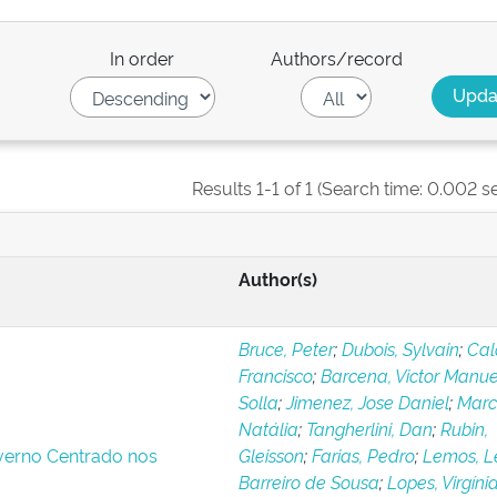
In order
Authors/record
Results 1-1 of 1 (Search time: 0.002 s
Author(s)
Bruce, Peter
;
Dubois, Sylvain
;
Cal
Francisco
;
Barcena, Victor Manue
Solla
;
Jimenez, Jose Daniel
;
Marc
Natália
;
Tangherlini, Dan
;
Rubin,
erno Centrado nos
Gleisson
;
Farias, Pedro
;
Lemos, L
Barreiro de Sousa
;
Lopes, Virgíni