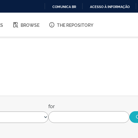
COMUNICA BR
ACESSO À INFORMAÇÃO
IR
PARA
ES
BROWSE
THE REPOSITORY
O
CONTEÚDO
for