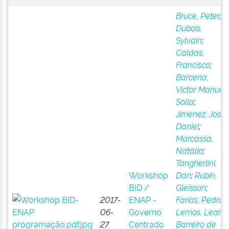
Bruce, Peter
;
Dubois,
Sylvain
;
Caldas,
Francisco
;
Barcena,
Victor Manuel
Solla
;
Jimenez, Jose
Daniel
;
Marcassa,
Natália
;
Tangherlini,
Workshop
Dan
;
Rubin,
BID /
Gleisson
;
2017-
ENAP -
Farias, Pedro
;
06-
Governo
Lemos, Leany
27
Centrado
Barreiro de