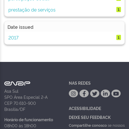
prestação de serviços
1
Date issued
2017
1
NAS REDES
Asa Sul
SPO Área Especial 2-A
CEP 70.610-900
ACESSIBILIDADE
Brasília/DF
DEIXE SEU FEEDBACK
Horário de funcionamento
Compartilhe conosco
se nossos
08h00 às 18h00