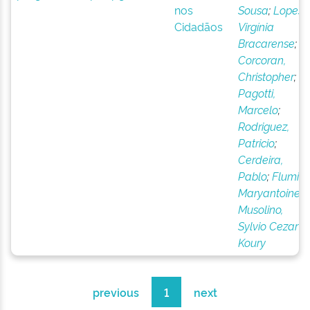
nos
Sousa
;
Lopes,
Cidadãos
Virgínia
Bracarense
;
Corcoran,
Christopher
;
Pagotti,
Marcelo
;
Rodriguez,
Patricio
;
Cerdeira,
Pablo
;
Flumia,
Maryantoinett
;
Musolino,
Sylvio Cezar
Koury
previous
1
next