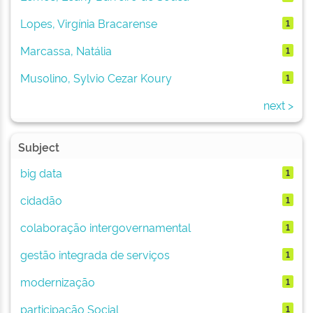
Lopes, Virgínia Bracarense
1
Marcassa, Natália
1
Musolino, Sylvio Cezar Koury
1
next >
Subject
big data
1
cidadão
1
colaboração intergovernamental
1
gestão integrada de serviços
1
modernização
1
participação Social
1