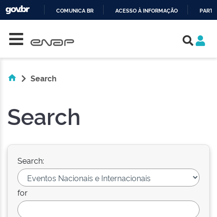
COMUNICA BR
ACESSO À INFORMAÇÃO
PARTI
Skip navigation
IR
PARA
O
CONTEÚDO
Search
Search
Search:
for