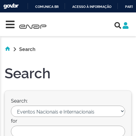
COMUNICA BR
ACESSO À INFORMAÇÃO
PARTI
Skip navigation
IR
PARA
O
CONTEÚDO
Search
Search
Search:
for