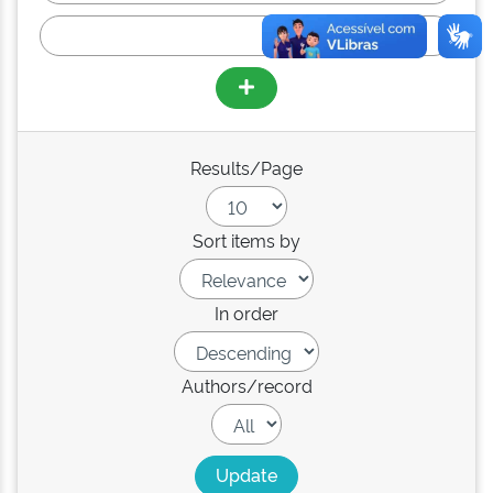
Results/Page
Sort items by
In order
Authors/record