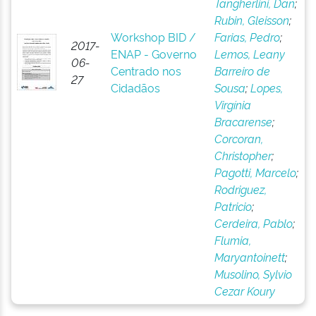
Tangherlini, Dan
;
Rubin, Gleisson
;
Workshop BID /
Farias, Pedro
;
2017-
ENAP - Governo
Lemos, Leany
06-
Centrado nos
Barreiro de
27
Cidadãos
Sousa
;
Lopes,
Virgínia
Bracarense
;
Corcoran,
Christopher
;
Pagotti, Marcelo
;
Rodriguez,
Patricio
;
Cerdeira, Pablo
;
Flumia,
Maryantoinett
;
Musolino, Sylvio
Cezar Koury