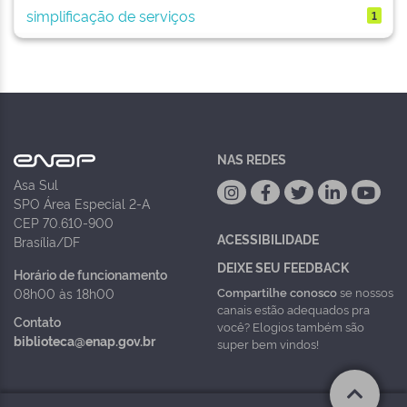
simplificação de serviços
1
NAS REDES
Asa Sul
SPO Área Especial 2-A
CEP 70.610-900
ACESSIBILIDADE
Brasília/DF
DEIXE SEU FEEDBACK
Horário de funcionamento
Compartilhe conosco
se nossos
08h00 às 18h00
canais estão adequados pra
Contato
você? Elogios também são
biblioteca@enap.gov.br
super bem vindos!