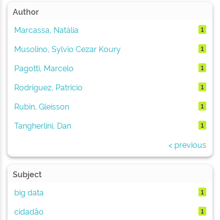
Author
Marcassa, Natália
1
Musolino, Sylvio Cezar Koury
1
Pagotti, Marcelo
1
Rodriguez, Patricio
1
Rubin, Gleisson
1
Tangherlini, Dan
1
< previous
Subject
big data
1
cidadão
1