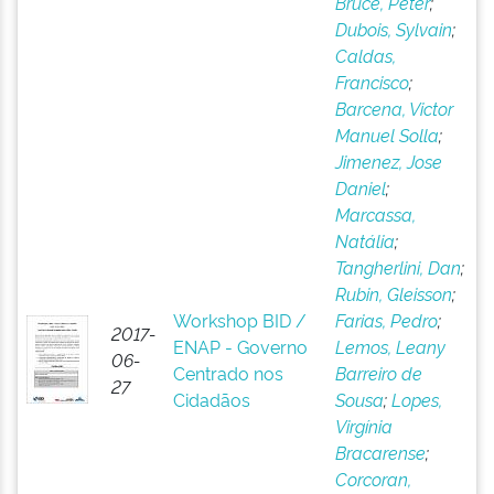
Bruce, Peter
;
Dubois, Sylvain
;
Caldas,
Francisco
;
Barcena, Victor
Manuel Solla
;
Jimenez, Jose
Daniel
;
Marcassa,
Natália
;
Tangherlini, Dan
;
Rubin, Gleisson
;
Workshop BID /
Farias, Pedro
;
2017-
ENAP - Governo
Lemos, Leany
06-
Centrado nos
Barreiro de
27
Cidadãos
Sousa
;
Lopes,
Virgínia
Bracarense
;
Corcoran,