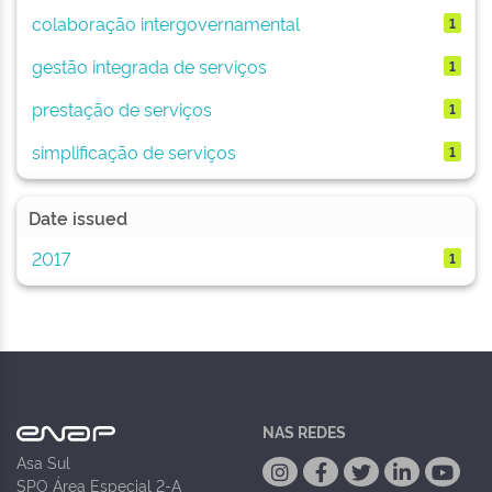
colaboração intergovernamental
1
gestão integrada de serviços
1
prestação de serviços
1
simplificação de serviços
1
Date issued
2017
1
NAS REDES
Asa Sul
SPO Área Especial 2-A