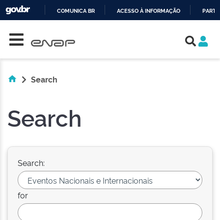
COMUNICA BR
ACESSO À INFORMAÇÃO
PARTI
Skip navigation
IR
PARA
O
CONTEÚDO
Search
Search
Search:
for