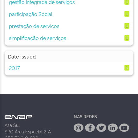
gestão integrada de serviços
1
participação Social
1
prestação de serviços
1
simplificação de serviços
1
Date issued
2017
1
NAS REDES
Asa Sul
SPO Área Especial 2-A
CEP 70.610-900