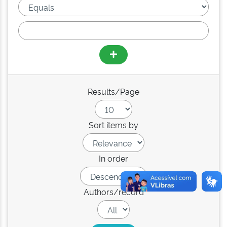
Results/Page
Sort items by
In order
Authors/record