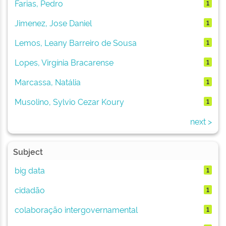
Farias, Pedro
1
Jimenez, Jose Daniel
1
Lemos, Leany Barreiro de Sousa
1
Lopes, Virgínia Bracarense
1
Marcassa, Natália
1
Musolino, Sylvio Cezar Koury
1
next >
Subject
big data
1
cidadão
1
colaboração intergovernamental
1