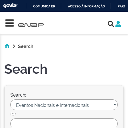
COMUNICA BR
ACESSO À INFORMAÇÃO
PARTI
Skip navigation
IR
PARA
O
CONTEÚDO
Search
Search
Search:
for