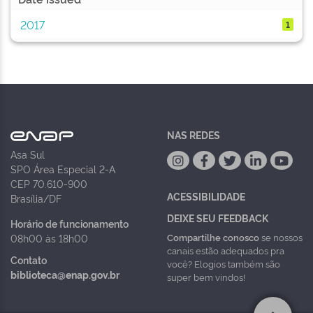
2017
1
NAS REDES
Asa Sul
SPO Área Especial 2-A
CEP 70.610-900
ACESSIBILIDADE
Brasília/DF
DEIXE SEU FEEDBACK
Horário de funcionamento
Compartilhe conosco
se nossos
08h00 às 18h00
canais estão adequados pra
Contato
você? Elogios também são
biblioteca@enap.gov.br
super bem vindos!