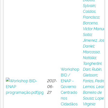
Sylvain
;
Caldas,
Francisco
;
Barcena,
Victor Manuel
Solla
;
Jimenez, Jose
Daniel
;
Marcassa,
Natália
;
Tangherlini,
Workshop
Dan
;
Rubin,
BID /
Gleisson
;
2017-
ENAP -
Farias, Pedro
;
06-
Governo
Lemos, Leany
27
Centrado
Barreiro de
nos
Sousa
;
Lopes,
Cidadãos
Virgínia