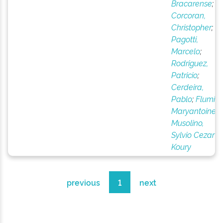
Bracarense
;
Corcoran,
Christopher
;
Pagotti,
Marcelo
;
Rodriguez,
Patricio
;
Cerdeira,
Pablo
;
Flumia,
Maryantoinett
;
Musolino,
Sylvio Cezar
Koury
previous
1
next