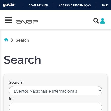
COMUNICA BR
ACESSO À INFORMAÇÃO
PARTI
Skip navigation
IR
PARA
O
CONTEÚDO
Search
Search
Search:
for