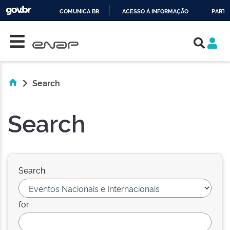
COMUNICA BR
ACESSO À INFORMAÇÃO
PARTI
Skip navigation
IR
PARA
O
CONTEÚDO
Search
Search
Search:
for