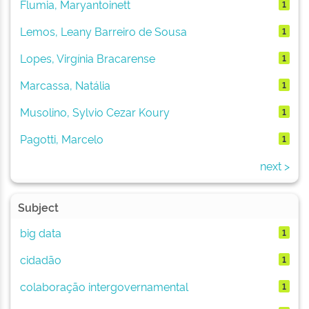
Flumia, Maryantoinett
1
Lemos, Leany Barreiro de Sousa
1
Lopes, Virgínia Bracarense
1
Marcassa, Natália
1
Musolino, Sylvio Cezar Koury
1
Pagotti, Marcelo
1
next >
Subject
big data
1
cidadão
1
colaboração intergovernamental
1