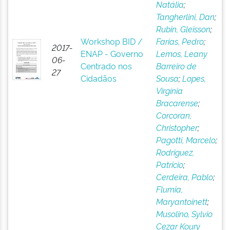
Natália
;
Tangherlini, Dan
;
Rubin, Gleisson
;
Workshop BID /
Farias, Pedro
;
2017-
ENAP - Governo
Lemos, Leany
06-
Centrado nos
Barreiro de
27
Cidadãos
Sousa
;
Lopes,
Virgínia
Bracarense
;
Corcoran,
Christopher
;
Pagotti, Marcelo
;
Rodriguez,
Patricio
;
Cerdeira, Pablo
;
Flumia,
Maryantoinett
;
Musolino, Sylvio
Cezar Koury