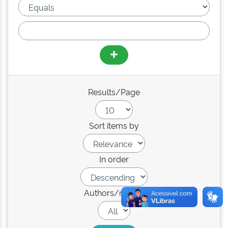
Results/Page
Sort items by
In order
Authors/record