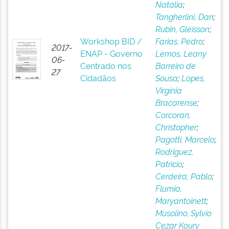
Natália
;
Tangherlini, Dan
;
Rubin, Gleisson
;
Workshop BID /
Farias, Pedro
;
2017-
ENAP - Governo
Lemos, Leany
06-
Centrado nos
Barreiro de
27
Cidadãos
Sousa
;
Lopes,
Virgínia
Bracarense
;
Corcoran,
Christopher
;
Pagotti, Marcelo
;
Rodriguez,
Patricio
;
Cerdeira, Pablo
;
Flumia,
Maryantoinett
;
Musolino, Sylvio
Cezar Koury