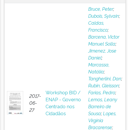
Bruce, Peter
;
Dubois, Sylvain
;
Caldas,
Francisco
;
Barcena, Victor
Manuel Solla
;
Jimenez, Jose
Daniel
;
Marcassa,
Natália
;
Tangherlini, Dan
;
Rubin, Gleisson
;
Workshop BID /
Farias, Pedro
;
2017-
ENAP - Governo
Lemos, Leany
06-
Centrado nos
Barreiro de
27
Cidadãos
Sousa
;
Lopes,
Virgínia
Bracarense
;