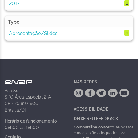
2017
1
Type
Apresentação/Slides
1
NAS REDES
Asa Sul
SPO Área Especial 2-A
CEP 70.610-900
ACESSIBILIDADE
Brasília/DF
DEIXE SEU FEEDBACK
Horário de funcionamento
Compartilhe conosco
se nossos
08h00 às 18h00
canais estão adequados pra
Contato