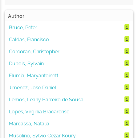
Author
Bruce, Peter
1
Caldas, Francisco
1
Corcoran, Christopher
1
Dubois, Sylvain
1
Flumia, Maryantoinett
1
Jimenez, Jose Daniel
1
Lemos, Leany Barreiro de Sousa
1
Lopes, Virgínia Bracarense
1
Marcassa, Natália
1
Musolino, Sylvio Cezar Koury
1