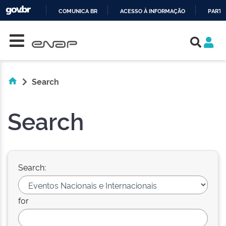
COMUNICA BR
ACESSO À INFORMAÇÃO
PARTI
Skip navigation
IR
PARA
O
CONTEÚDO
Search
Search
Search:
for