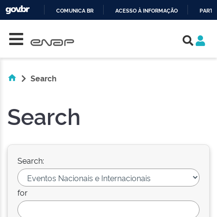
COMUNICA BR
ACESSO À INFORMAÇÃO
PARTI
Skip navigation
IR
PARA
O
CONTEÚDO
Search
Search
Search:
for