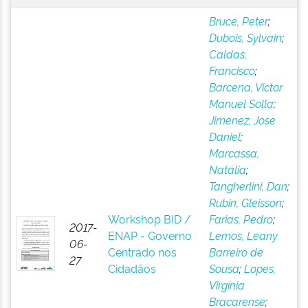
Bruce, Peter
;
Dubois, Sylvain
;
Caldas,
Francisco
;
Barcena, Victor
Manuel Solla
;
Jimenez, Jose
Daniel
;
Marcassa,
Natália
;
Tangherlini, Dan
;
Rubin, Gleisson
;
Workshop BID /
Farias, Pedro
;
2017-
ENAP - Governo
Lemos, Leany
06-
Centrado nos
Barreiro de
27
Cidadãos
Sousa
;
Lopes,
Virgínia
Bracarense
;