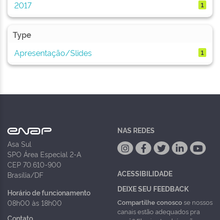
2017
1
Type
Apresentação/Slides
1
NAS REDES
Asa Sul
SPO Área Especial 2-A
CEP 70.610-900
ACESSIBILIDADE
Brasília/DF
DEIXE SEU FEEDBACK
Horário de funcionamento
Compartilhe conosco
se nossos
08h00 às 18h00
canais estão adequados pra
Contato