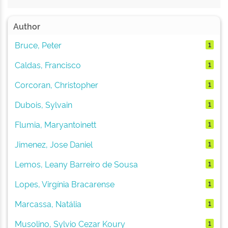
Author
Bruce, Peter
1
Caldas, Francisco
1
Corcoran, Christopher
1
Dubois, Sylvain
1
Flumia, Maryantoinett
1
Jimenez, Jose Daniel
1
Lemos, Leany Barreiro de Sousa
1
Lopes, Virgínia Bracarense
1
Marcassa, Natália
1
Musolino, Sylvio Cezar Koury
1