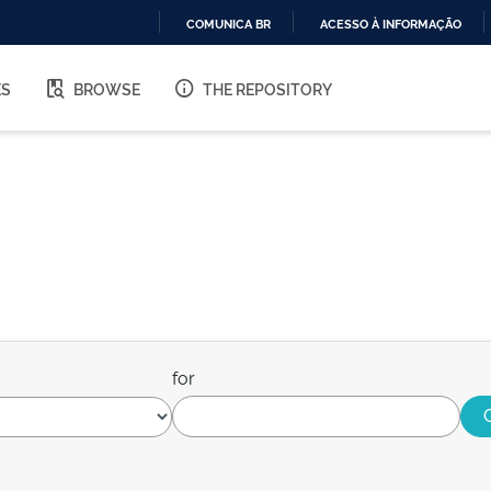
COMUNICA BR
ACESSO À INFORMAÇÃO
IR
PARA
ES
BROWSE
THE REPOSITORY
O
CONTEÚDO
for