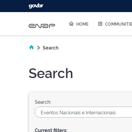
Skip navigation
HOME
COMMUNITI
Search
Search
Search:
Current filters: