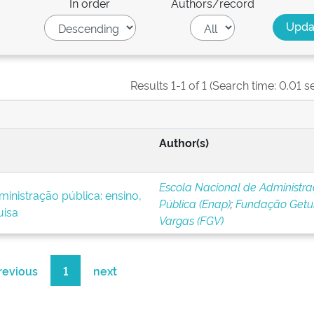
In order
Authors/record
Results 1-1 of 1 (Search time: 0.01 s
Author(s)
Escola Nacional de Administr
inistração pública: ensino,
Pública (Enap)
;
Fundação Getul
uisa
Vargas (FGV)
revious
1
next