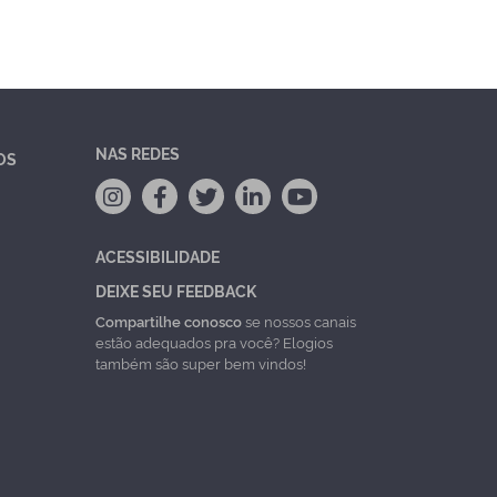
NAS REDES
OS
ACESSIBILIDADE
DEIXE SEU FEEDBACK
Compartilhe conosco
se nossos canais
estão adequados pra você? Elogios
também são super bem vindos!