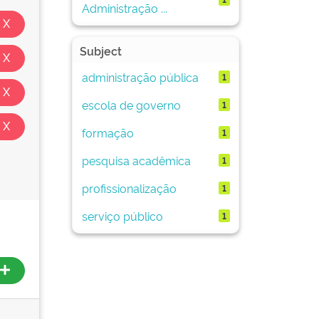
Administração ...
Subject
administração pública
1
escola de governo
1
formação
1
pesquisa acadêmica
1
profissionalização
1
serviço público
1