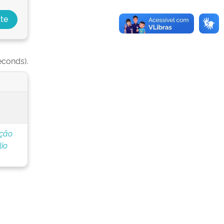
econds).
ação
io