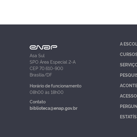
A ESCO
CURSO
Asa Sul
SPO Área Especial 2-A
SERVIÇ
CEP 70.610-900
Brasília/DF
PESQUI
ACONT
Horário de funcionamento
08h00 às 18h00
ACESSO
Contato
PERGUN
biblioteca@enap.gov.br
ESTATÍS