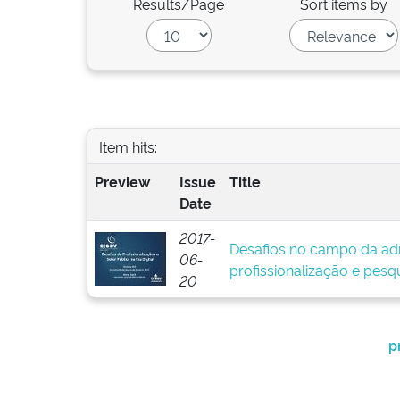
Results/Page
Sort items by
Item hits:
Preview
Issue
Title
Date
2017-
Desafios no campo da adm
06-
profissionalização e pesq
20
p