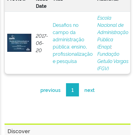
Date
Escola
Desafios no
Nacional de
campo da
Administração
2017-
administração
Pública
06-
pública: ensino,
(Enap)
;
20
profissionalização
Fundação
e pesquisa
Getulio Vargas
(FGV)
previous
1
next
Discover