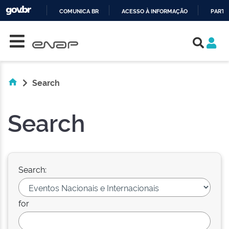
COMUNICA BR
ACESSO À INFORMAÇÃO
PARTI
Skip navigation
IR
PARA
O
CONTEÚDO
Search
Search
Search:
for