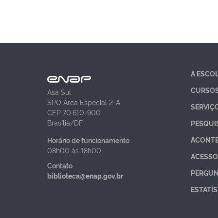
A ESCO
CURSO
Asa Sul
SPO Área Especial 2-A
SERVIÇ
CEP 70.610-900
Brasília/DF
PESQUI
ACONT
Horário de funcionamento
08h00 às 18h00
ACESSO
Contato
PERGUN
biblioteca@enap.gov.br
ESTATÍS