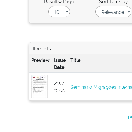
Results/Page
Sort items by
Item hits:
Preview
Issue
Title
Date
2017-
Seminário Migrações Interna
11-06
p