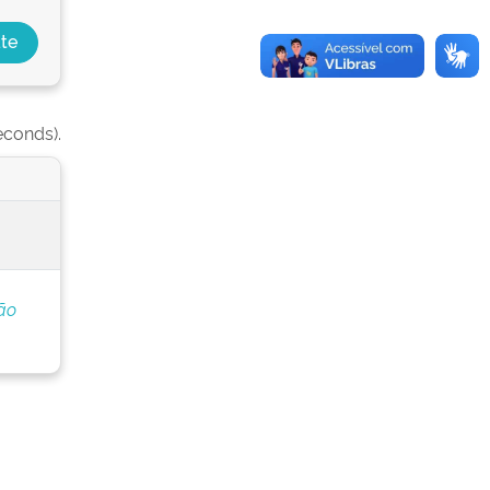
econds).
ão