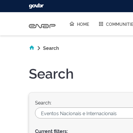
Skip navigation
HOME
COMMUNITI
Search
Search
Search:
Current filters: