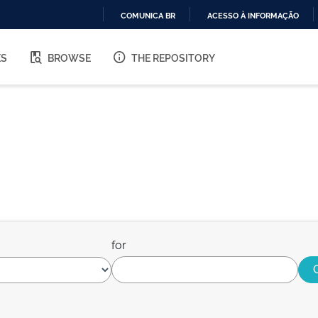
COMUNICA BR
ACESSO À INFORMAÇÃO
IR
PARA
ES
BROWSE
THE REPOSITORY
O
CONTEÚDO
for