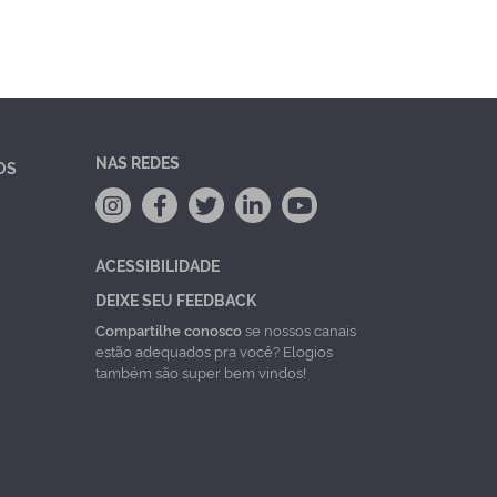
NAS REDES
OS
ACESSIBILIDADE
DEIXE SEU FEEDBACK
Compartilhe conosco
se nossos canais
estão adequados pra você? Elogios
também são super bem vindos!