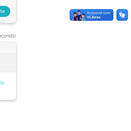
econds).
ão