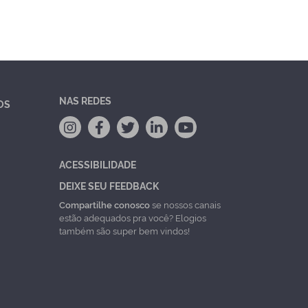
NAS REDES
OS
ACESSIBILIDADE
DEIXE SEU FEEDBACK
Compartilhe conosco
se nossos canais
estão adequados pra você? Elogios
também são super bem vindos!