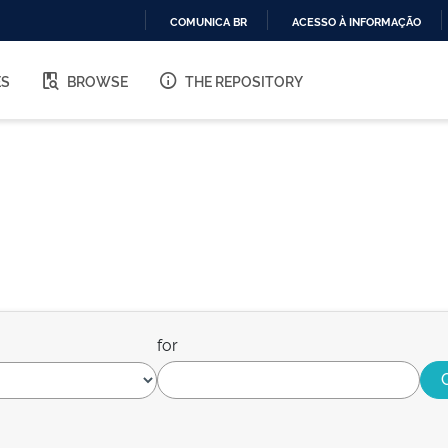
COMUNICA BR
ACESSO À INFORMAÇÃO
IR
PARA
ES
BROWSE
THE REPOSITORY
O
CONTEÚDO
for