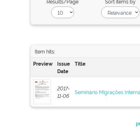
Results/Page
Sort items by
Item hits:
Preview
Issue
Title
Date
2017-
Seminário Migrações Interna
11-06
p