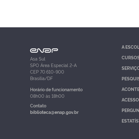
A ESCO
CURSO
Asa Sul
SPO Área Especial 2-A
SERVIÇ
CEP 70.610-900
Brasília/DF
PESQUI
ACONT
Horário de funcionamento
08h00 às 18h00
ACESSO
Contato
PERGUN
biblioteca@enap.gov.br
ESTATÍS