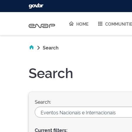
Skip navigation
HOME
COMMUNITI
Search
Search
Search:
Current filters: