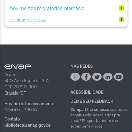
movimentos migratórios internacio...
1
políticas públicas
1
NAS REDES
Asa Sul
SPO Área Especial 2-A
CEP 70.610-900
ACESSIBILIDADE
Brasília/DF
DEIXE SEU FEEDBACK
Horário de funcionamento
Compartilhe conosco
se nossos
08h00 às 18h00
canais estão adequados pra
Contato
você? Elogios também são
biblioteca@enap.gov.br
super bem vindos!