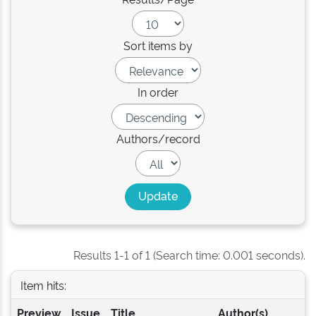
Sort items by
In order
Authors/record
Results 1-1 of 1 (Search time: 0.001 seconds).
Item hits:
Preview
Issue
Title
Author(s)