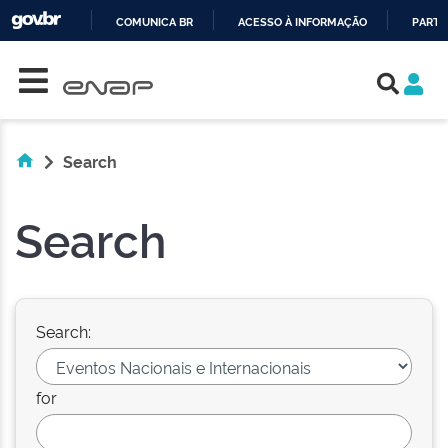
COMUNICA BR
ACESSO À INFORMAÇÃO
PARTI
Skip navigation
IR
PARA
O
CONTEÚDO
Search
Search
Search:
for