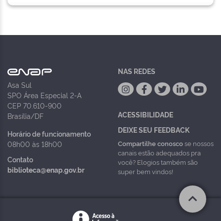
NAS REDES
Asa Sul
SPO Área Especial 2-A
CEP 70.610-900
ACESSIBILIDADE
Brasília/DF
DEIXE SEU FEEDBACK
Horário de funcionamento
Compartilhe conosco
se nossos
08h00 às 18h00
canais estão adequados pra
Contato
você? Elogios também são
biblioteca@enap.gov.br
super bem vindos!