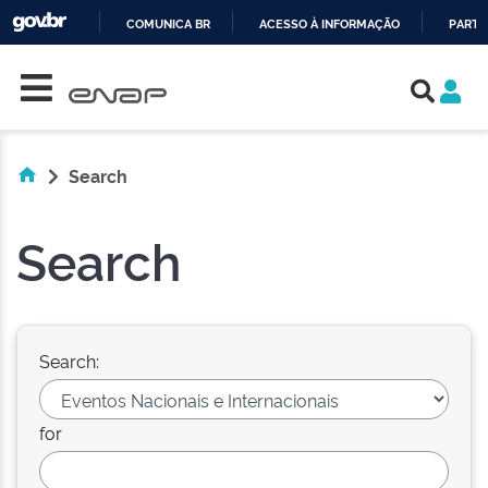
COMUNICA BR
ACESSO À INFORMAÇÃO
PARTI
Skip navigation
IR
PARA
O
CONTEÚDO
Search
Search
Search:
for