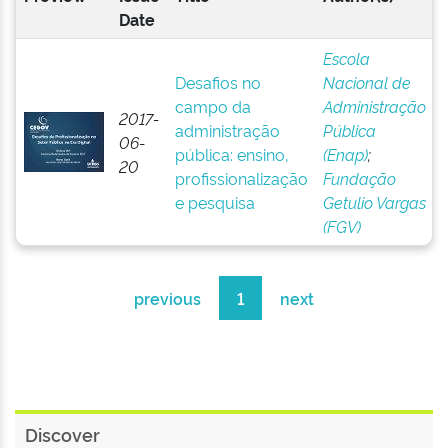
Date
Escola
Desafios no
Nacional de
campo da
Administração
2017-
administração
Pública
06-
pública: ensino,
(Enap)
;
20
profissionalização
Fundação
e pesquisa
Getulio Vargas
(FGV)
previous
1
next
Discover