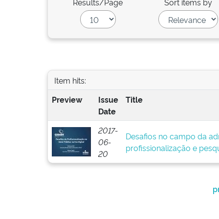
Results/Page
Sort items by
Item hits:
Preview
Issue
Title
Date
2017-
Desafios no campo da adm
06-
profissionalização e pesq
20
p