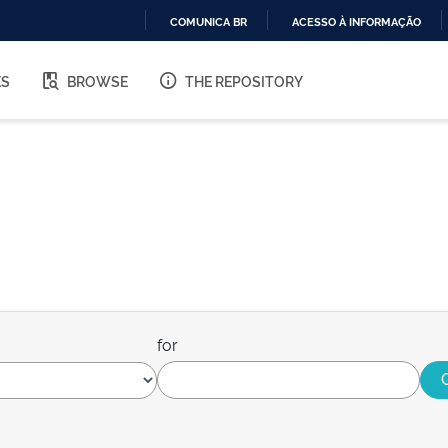
COMUNICA BR
ACESSO À INFORMAÇÃO
IR
PARA
ES
BROWSE
THE REPOSITORY
O
CONTEÚDO
for