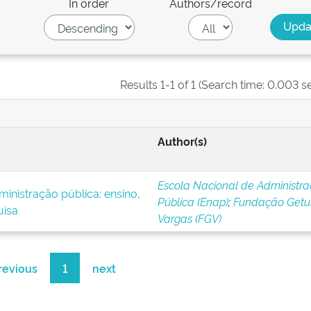
In order
Authors/record
Results 1-1 of 1 (Search time: 0.003 s
Author(s)
Escola Nacional de Administr
inistração pública: ensino,
Pública (Enap)
;
Fundação Getul
uisa
Vargas (FGV)
revious
1
next