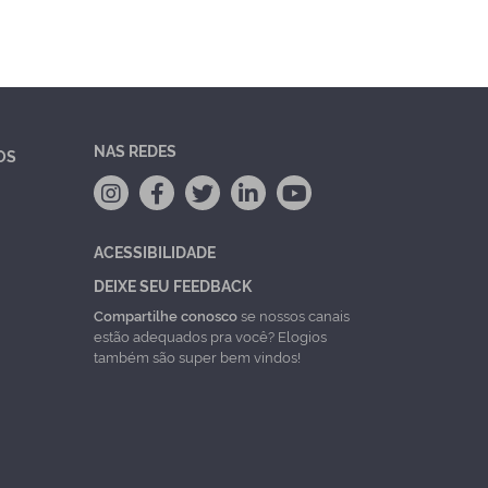
NAS REDES
OS
ACESSIBILIDADE
DEIXE SEU FEEDBACK
Compartilhe conosco
se nossos canais
estão adequados pra você? Elogios
também são super bem vindos!