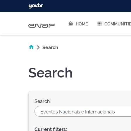
Skip navigation
HOME
COMMUNITI
Search
Search
Search:
Current filters: