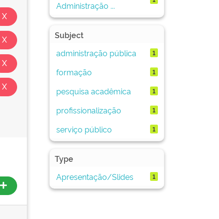
Administração ...
Subject
administração pública
1
formação
1
pesquisa acadêmica
1
profissionalização
1
serviço público
1
Type
Apresentação/Slides
1