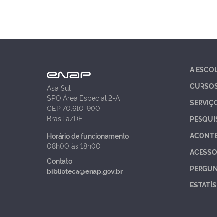
A ESCO
CURSO
Asa Sul
SPO Área Especial 2-A
SERVIÇ
CEP 70.610-900
Brasília/DF
PESQUI
ACONT
Horário de funcionamento
08h00 às 18h00
ACESSO
Contato
PERGUN
biblioteca@enap.gov.br
ESTATÍS