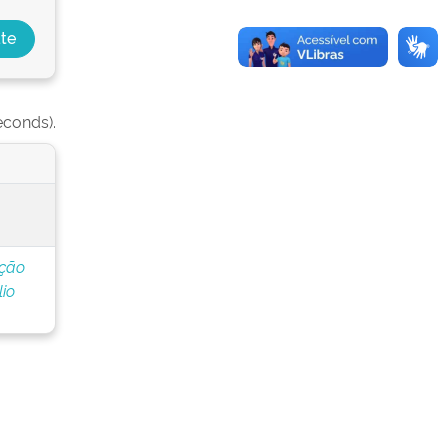
econds).
ação
io