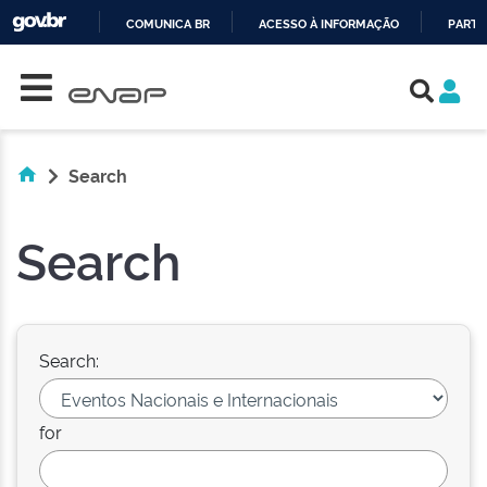
COMUNICA BR
ACESSO À INFORMAÇÃO
PARTI
Skip navigation
IR
PARA
O
CONTEÚDO
Search
Search
Search:
for