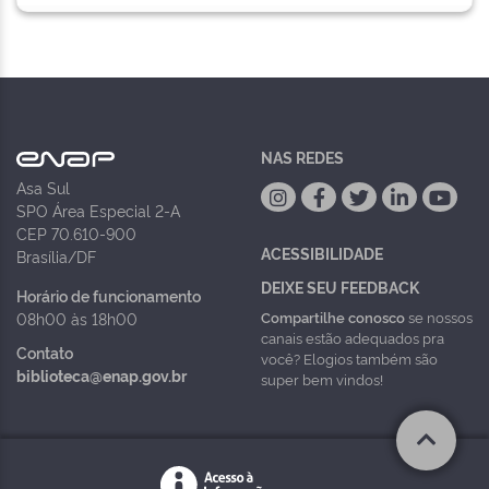
NAS REDES
Asa Sul
SPO Área Especial 2-A
CEP 70.610-900
ACESSIBILIDADE
Brasília/DF
DEIXE SEU FEEDBACK
Horário de funcionamento
Compartilhe conosco
se nossos
08h00 às 18h00
canais estão adequados pra
Contato
você? Elogios também são
biblioteca@enap.gov.br
super bem vindos!