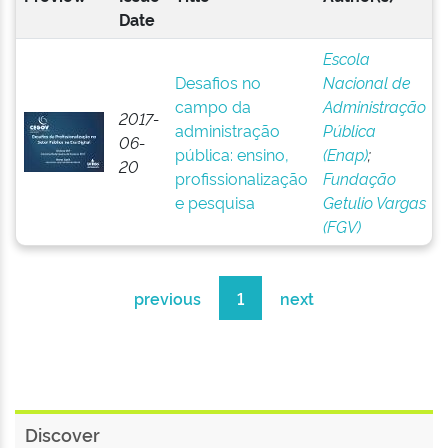
Date
Escola
Desafios no
Nacional de
campo da
Administração
2017-
administração
Pública
06-
pública: ensino,
(Enap)
;
20
profissionalização
Fundação
e pesquisa
Getulio Vargas
(FGV)
previous
1
next
Discover