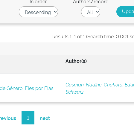
In order
Authors/record
Results 1-1 of 1 (Search time: 0.001 s
Author(s)
Gasman, Nadine
;
Chakora, Edu
e Gênero: Eles por Elas
Schwarz
revious
1
next