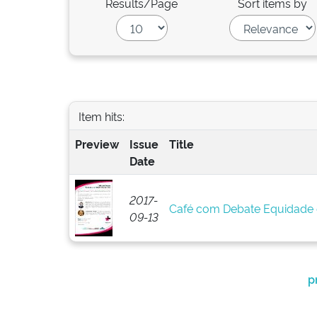
Results/Page
Sort items by
Item hits:
Preview
Issue
Title
Date
2017-
Café com Debate Equidade d
09-13
p