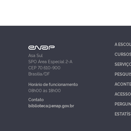
A ESCO
CURSO
Asa Sul
SPO Área Especial 2-A
SERVIÇ
CEP 70.610-900
Brasília/DF
PESQUI
ACONT
Horário de funcionamento
08h00 às 18h00
ACESSO
Contato
PERGUN
biblioteca@enap.gov.br
ESTATÍS