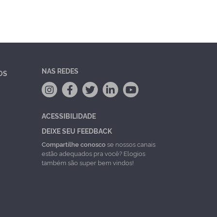
NAS REDES
OS
ACESSIBILIDADE
DEIXE SEU FEEDBACK
Compartilhe conosco
se nossos canais
estão adequados pra você? Elogios
também são super bem vindos!