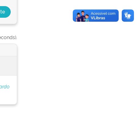
econds).
ardo