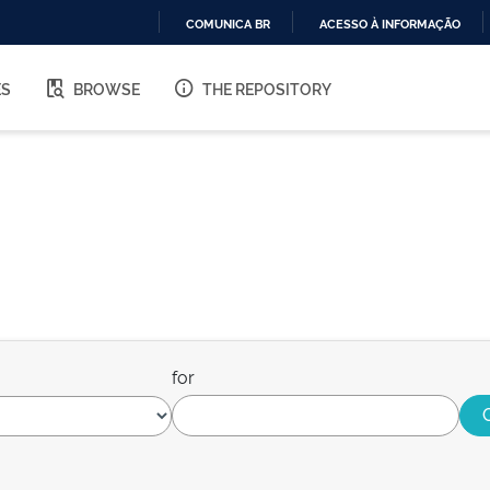
COMUNICA BR
ACESSO À INFORMAÇÃO
IR
PARA
ES
BROWSE
THE REPOSITORY
O
CONTEÚDO
for