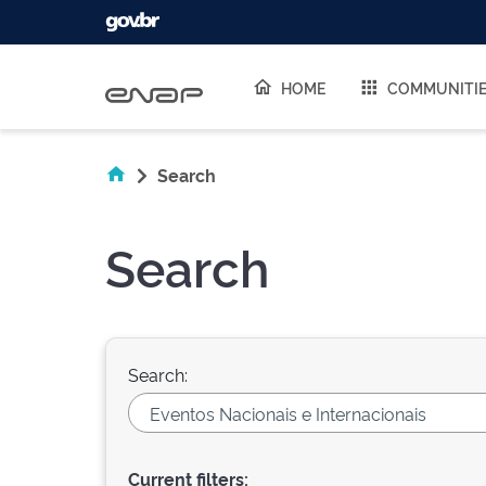
Skip navigation
HOME
COMMUNITI
Search
Search
Search:
Current filters: