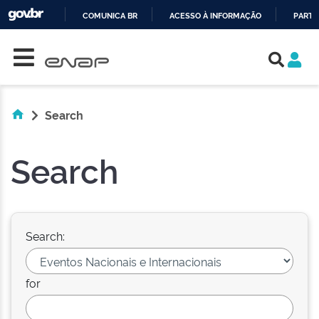
COMUNICA BR
ACESSO À INFORMAÇÃO
PARTI
Skip navigation
IR
PARA
O
CONTEÚDO
Search
Search
Search:
for