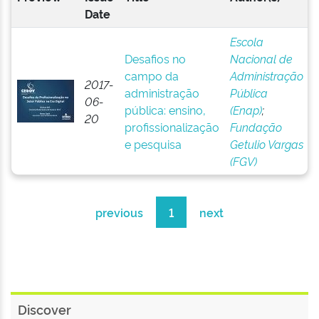
Date
Escola
Desafios no
Nacional de
campo da
Administração
2017-
administração
Pública
06-
pública: ensino,
(Enap)
;
20
profissionalização
Fundação
e pesquisa
Getulio Vargas
(FGV)
previous
1
next
Discover