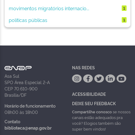
movimentos migratórios internacio...
1
políticas públicas
1
NAS REDES
Asa Sul
SPO Área Especial 2-A
CEP 70.610-900
ACESSIBILIDADE
Brasília/DF
DEIXE SEU FEEDBACK
Horário de funcionamento
Compartilhe conosco
se nossos
08h00 às 18h00
canais estão adequados pra
Contato
você? Elogios também são
biblioteca@enap.gov.br
super bem vindos!