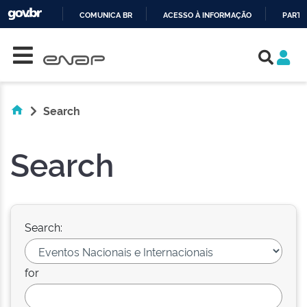
COMUNICA BR
ACESSO À INFORMAÇÃO
PARTI
Skip navigation
IR
PARA
O
CONTEÚDO
Search
Search
Search:
for