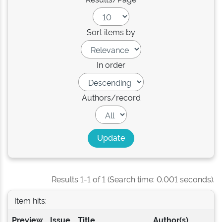
Sort items by
In order
Authors/record
Results 1-1 of 1 (Search time: 0.001 seconds).
Item hits:
Preview
Issue
Title
Author(s)