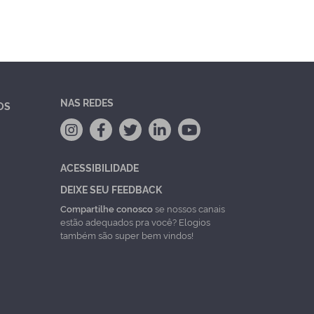
NAS REDES
OS
ACESSIBILIDADE
DEIXE SEU FEEDBACK
Compartilhe conosco
se nossos canais
estão adequados pra você? Elogios
também são super bem vindos!