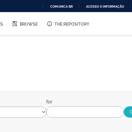
COMUNICA BR
ACESSO À INFORMAÇÃO
IR
PARA
ES
BROWSE
THE REPOSITORY
O
CONTEÚDO
for