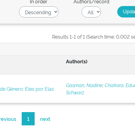
In order
Authors/record
Results 1-1 of 1 (Search time: 0.002 s
Author(s)
Gasman, Nadine
;
Chakora, Edu
e Gênero: Eles por Elas
Schwarz
revious
1
next