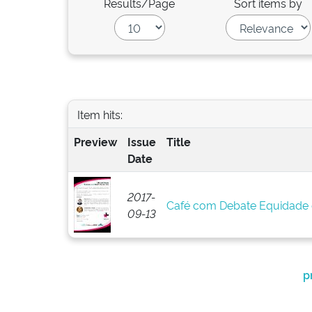
Results/Page
Sort items by
Item hits:
Preview
Issue
Title
Date
2017-
Café com Debate Equidade d
09-13
p