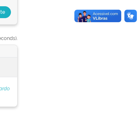
econds).
ardo