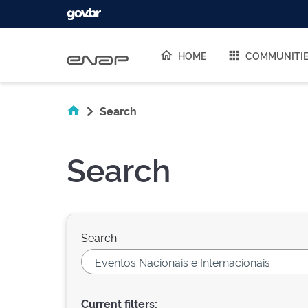
Skip navigation
HOME
COMMUNITI
Search
Search
Search:
Current filters: