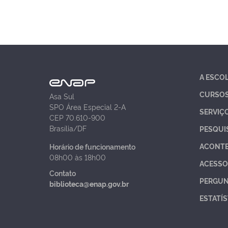
A ESCO
CURSO
Asa Sul
SPO Área Especial 2-A
SERVIÇ
CEP 70.610-900
Brasília/DF
PESQUI
ACONT
Horário de funcionamento
08h00 às 18h00
ACESSO
Contato
PERGUN
biblioteca@enap.gov.br
ESTATÍS