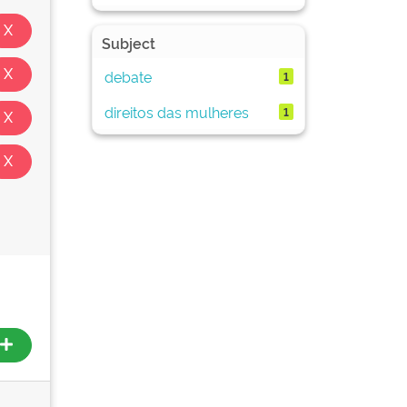
Subject
debate
1
direitos das mulheres
1