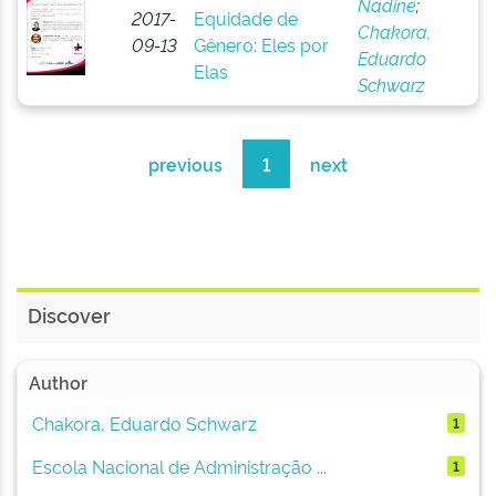
Nadine
;
2017-
Equidade de
Chakora,
09-13
Gênero: Eles por
Eduardo
Elas
Schwarz
previous
1
next
Discover
Author
Chakora, Eduardo Schwarz
1
Escola Nacional de Administração ...
1