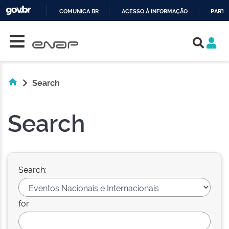
COMUNICA BR
ACESSO À INFORMAÇÃO
PARTI
Skip navigation
IR
PARA
O
CONTEÚDO
Search
Search
Search:
for