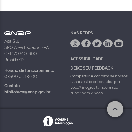
NAS REDES
Asa Sul
SPO Área Especial 2-A
CEP 70.610-900
ACESSIBILIDADE
Brasília/DF
DEIXE SEU FEEDBACK
Horário de funcionamento
Compartilhe conosco
se nossos
08h00 às 18h00
canais estão adequados pra
Contato
você? Elogios também são
biblioteca@enap.gov.br
super bem vindos!