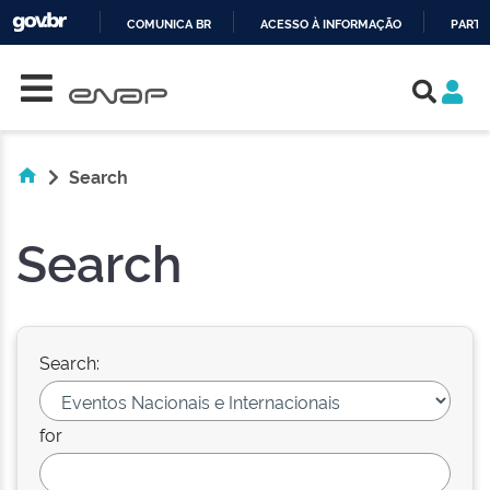
COMUNICA BR
ACESSO À INFORMAÇÃO
PARTI
Skip navigation
IR
PARA
O
CONTEÚDO
Search
Search
Search:
for