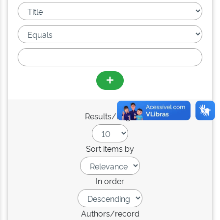
Results/Page
Sort items by
In order
Authors/record