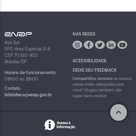
NAS REDES
Asa Sul
SPO Área Especial 2-A
CEP 70.610-900
ACESSIBILIDADE
Brasília/DF
DEIXE SEU FEEDBACK
Horário de funcionamento
Compartilhe conosco
se nossos
08h00 às 18h00
canais estão adequados pra
Contato
você? Elogios também são
biblioteca@enap.gov.br
super bem vindos!