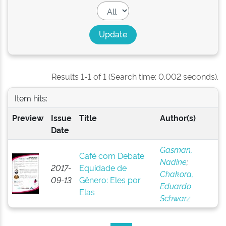
Results 1-1 of 1 (Search time: 0.002 seconds).
Item hits:
Preview
Issue
Title
Author(s)
Date
Gasman,
Café com Debate
Nadine
;
2017-
Equidade de
Chakora,
09-13
Gênero: Eles por
Eduardo
Elas
Schwarz