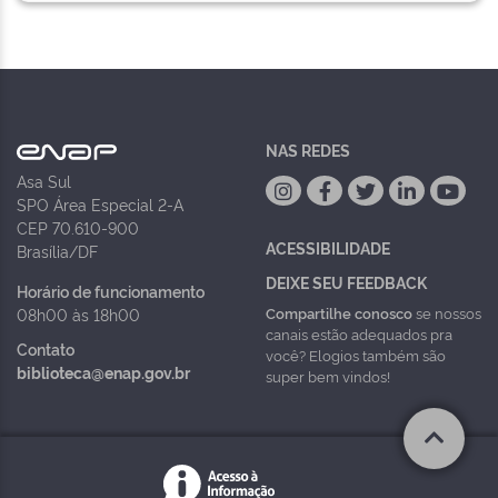
NAS REDES
Asa Sul
SPO Área Especial 2-A
CEP 70.610-900
ACESSIBILIDADE
Brasília/DF
DEIXE SEU FEEDBACK
Horário de funcionamento
Compartilhe conosco
se nossos
08h00 às 18h00
canais estão adequados pra
Contato
você? Elogios também são
biblioteca@enap.gov.br
super bem vindos!