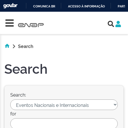
COMUNICA BR
ACESSO À INFORMAÇÃO
PARTI
Skip navigation
IR
PARA
O
CONTEÚDO
Search
Search
Search:
for