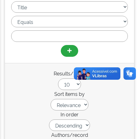
Results/Page
Sort items by
In order
Authors/record