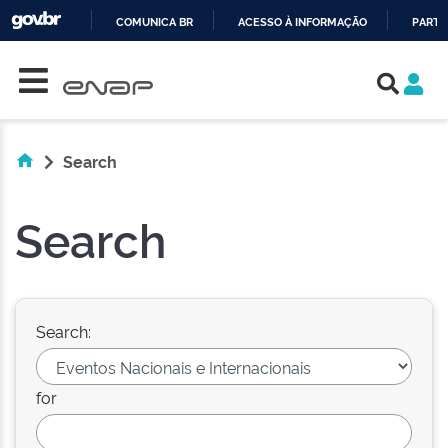
COMUNICA BR
ACESSO À INFORMAÇÃO
PARTI
Skip navigation
IR
PARA
O
CONTEÚDO
Search
Search
Search:
for