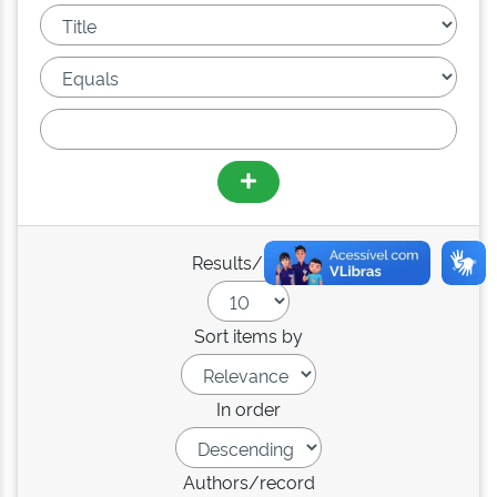
Results/Page
Sort items by
In order
Authors/record