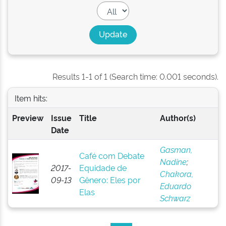
Results 1-1 of 1 (Search time: 0.001 seconds).
Item hits:
Preview
Issue
Title
Author(s)
Date
Gasman,
Café com Debate
Nadine
;
2017-
Equidade de
Chakora,
09-13
Gênero: Eles por
Eduardo
Elas
Schwarz