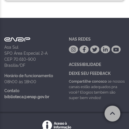
NAS REDES
Asa Sul
SPO Área Especial 2-A
CEP 70.610-900
ACESSIBILIDADE
Brasília/DF
DEIXE SEU FEEDBACK
Horário de funcionamento
Compartilhe conosco
se nossos
08h00 às 18h00
canais estão adequados pra
Contato
você? Elogios também são
biblioteca@enap.gov.br
super bem vindos!