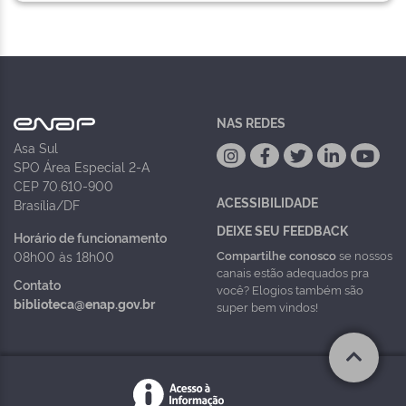
NAS REDES
Asa Sul
SPO Área Especial 2-A
CEP 70.610-900
ACESSIBILIDADE
Brasília/DF
DEIXE SEU FEEDBACK
Horário de funcionamento
Compartilhe conosco
se nossos
08h00 às 18h00
canais estão adequados pra
Contato
você? Elogios também são
biblioteca@enap.gov.br
super bem vindos!