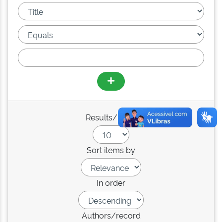
Results/Page
Sort items by
In order
Authors/record