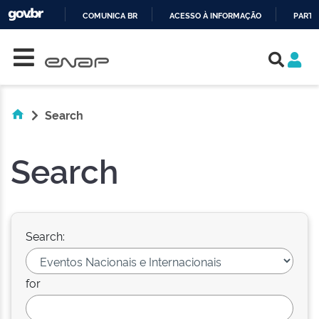
COMUNICA BR
ACESSO À INFORMAÇÃO
PARTI
Skip navigation
IR
PARA
O
CONTEÚDO
Search
Search
Search:
for