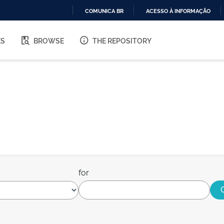
COMUNICA BR
ACESSO À INFORMAÇÃO
IR
PARA
ES
BROWSE
THE REPOSITORY
O
CONTEÚDO
for