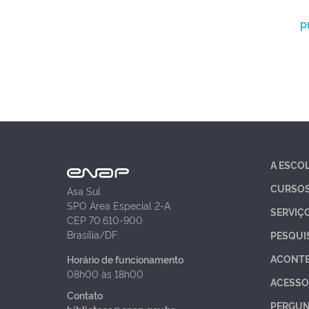
p
A ESCO
CURSO
Asa Sul
SPO Área Especial 2-A
SERVIÇ
CEP 70.610-900
Brasília/DF
PESQUI
ACONT
Horário de funcionamento
08h00 às 18h00
ACESSO
Contato
PERGUN