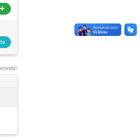
econds).