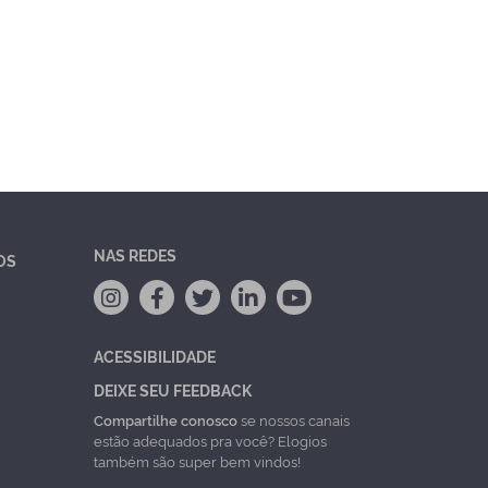
NAS REDES
OS
ACESSIBILIDADE
DEIXE SEU FEEDBACK
Compartilhe conosco
se nossos canais
estão adequados pra você? Elogios
também são super bem vindos!