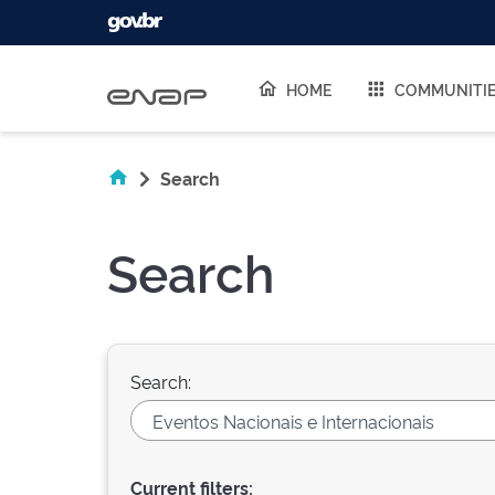
Skip navigation
HOME
COMMUNITI
Search
Search
Search:
Current filters: