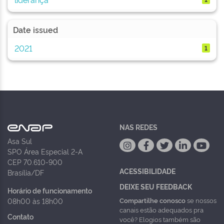
Date issued
2021
1
NAS REDES
Asa Sul
SPO Área Especial 2-A
CEP 70.610-900
ACESSIBILIDADE
Brasília/DF
DEIXE SEU FEEDBACK
Horário de funcionamento
Compartilhe conosco
se nossos
08h00 às 18h00
canais estão adequados pra
Contato
você? Elogios também são