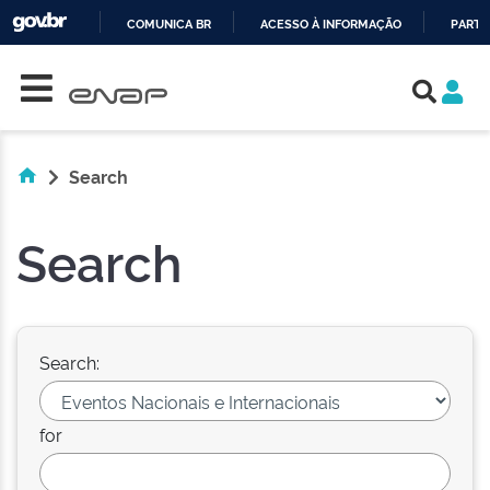
COMUNICA BR
ACESSO À INFORMAÇÃO
PARTI
Skip navigation
IR
PARA
O
CONTEÚDO
Search
Search
Search:
for